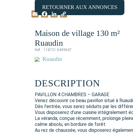
RETOURNER AUX ANNONCES
Email
Facebook
LinkedIn
Copy
Link
Maison de village 130 m²
Ruaudin
Réf. : 118721-5499847
Ruaudin
DESCRIPTION
PAVILLON 4 CHAMBRES – GARAGE
Venez découvrir ce beau pavillon situé à Ruau
Dès l’entrée, vous serez séduits par les diffé
Vous disposerez d’une cuisine intégralement équ
La véranda, conçue récemment, prolonge pleinem
calme absolu, en bordure de forêt.
Au rez de chaussée, vous disposerez également