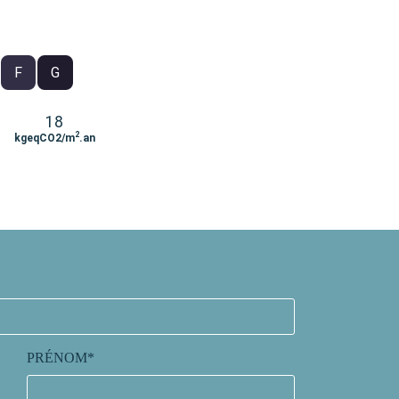
F
G
18
2
kgeqCO2/m
.an
PRÉNOM