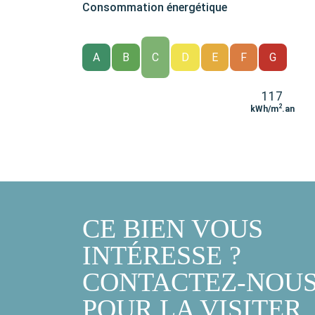
Consommation énergétique
A
B
C
D
E
F
G
117
2
kWh/m
.an
CE BIEN VOUS
INTÉRESSE ?
CONTACTEZ-NOU
POUR LA VISITER