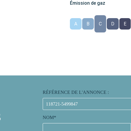
Émission de gaz
A
B
C
D
E
RÉFÉRENCE DE L'ANNONCE :
S
NOM