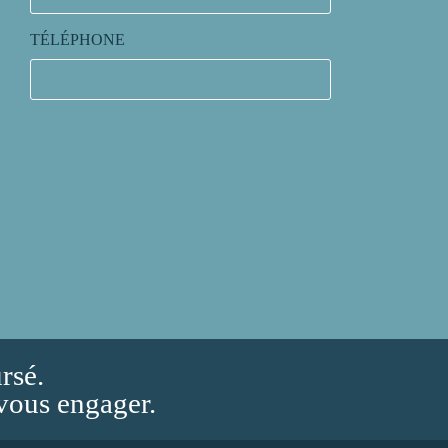
TÉLÉPHONE
rsé.
vous engager.