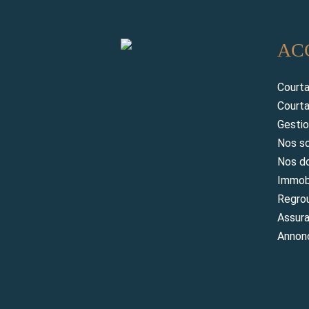
AC
Court
Courta
Gestio
Nos so
Nos do
Immobi
Regro
Assur
Annonc