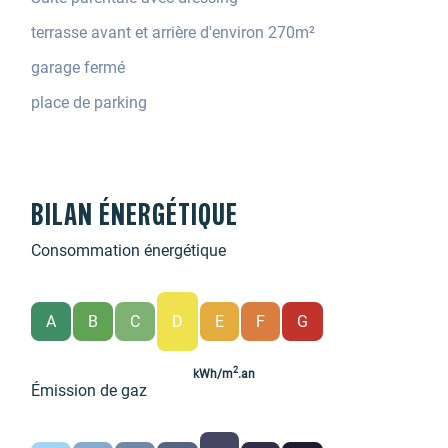
terrasse avant et arrière d'environ 270m²
garage fermé
place de parking
BILAN ÉNERGÉTIQUE
Consommation énergétique
A
B
C
D
E
F
G
2
kWh/m
.an
Émission de gaz