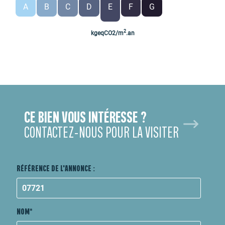
A
B
C
D
E
F
G
2
kgeqCO2/m
.an
CE BIEN VOUS INTÉRESSE ?
CONTACTEZ-NOUS POUR LA VISITER
RÉFÉRENCE DE L'ANNONCE :
NOM