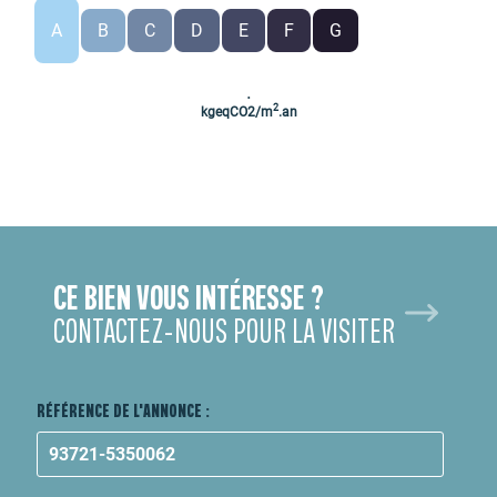
A
B
C
D
E
F
G
.
2
kgeqCO2/m
.an
CE BIEN VOUS INTÉRESSE ?
CONTACTEZ-NOUS POUR LA VISITER
RÉFÉRENCE DE L'ANNONCE :