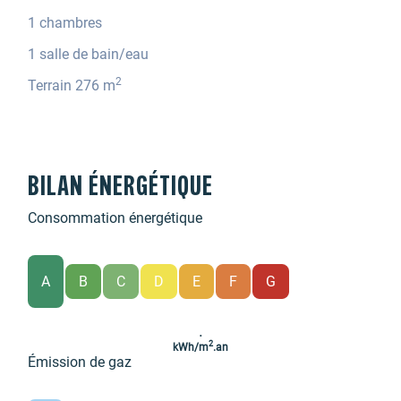
1 chambres
1 salle de bain/eau
2
Terrain 276 m
BILAN ÉNERGÉTIQUE
Consommation énergétique
A
B
C
D
E
F
G
.
2
kWh/m
.an
Émission de gaz