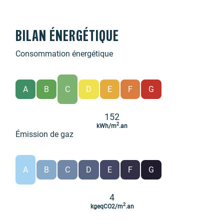
BILAN ÉNERGÉTIQUE
Consommation énergétique
A
B
C
D
E
F
G
152
2
kWh/m
.an
Émission de gaz
A
B
C
D
E
F
G
4
2
kgeqCO2/m
.an