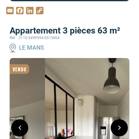
Email
Facebook
LinkedIn
Copy
Link
Appartement 3 pièces 63 m²
Réf. : 3110-5499594-5515804
LE MANS
VENDU